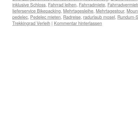
inklusive Schloss
,
Fahrrad leihen
,
Fahrradmiete
,
Fahrradvermie
lieferservice Bikepacking
,
Mehrtagesleihe
,
Mehrtagestour
,
Mount
pedelec
,
Pedelec mieten
,
Radreise
,
radurlaub mosel
,
Rundum-S
Trekkingrad Verleih
|
Kommentar hinterlassen