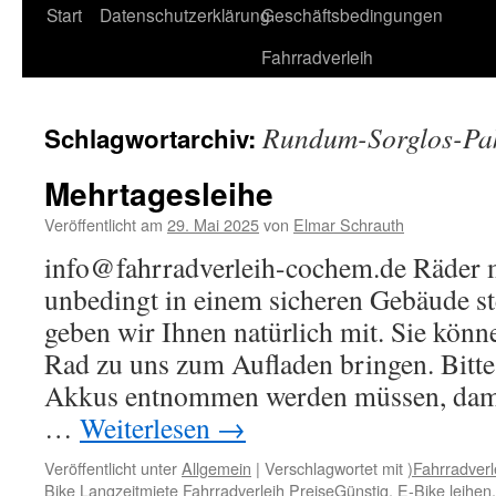
Start
Datenschutzerklärung
Geschäftsbedingungen
Fahrradverleih
Rundum-Sorglos-Pa
Schlagwortarchiv:
Mehrtagesleihe
Veröffentlicht am
29. Mai 2025
von
Elmar Schrauth
info@fahrradverleih-cochem.de Räder 
unbedingt in einem sicheren Gebäude st
geben wir Ihnen natürlich mit. Sie könn
Rad zu uns zum Aufladen bringen. Bitte 
Akkus entnommen werden müssen, dami
…
Weiterlesen
→
Veröffentlicht unter
Allgemein
|
Verschlagwortet mit
)Fahrradverl
Bike Langzeitmiete Fahrradverleih PreiseGünstig
,
E-Bike leihen