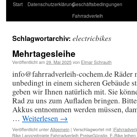
Start
Datenschutzerklärung
Geschäftsbedingungen
Fahrradverleih
electricbikes
Schlagwortarchiv:
Mehrtagesleihe
Veröffentlicht am
29. Mai 2025
von
Elmar Schrauth
info@fahrradverleih-cochem.de Räder 
unbedingt in einem sicheren Gebäude st
geben wir Ihnen natürlich mit. Sie könn
Rad zu uns zum Aufladen bringen. Bitte 
Akkus entnommen werden müssen, dami
…
Weiterlesen
→
Veröffentlicht unter
Allgemein
|
Verschlagwortet mit
)Fahrradverl
Bike Langzeitmiete Fahrradverleih PreiseGünstig
,
E-Bike leihen