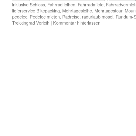
inklusive Schloss
,
Fahrrad leihen
,
Fahrradmiete
,
Fahrradvermie
lieferservice Bikepacking
,
Mehrtagesleihe
,
Mehrtagestour
,
Mount
pedelec
,
Pedelec mieten
,
Radreise
,
radurlaub mosel
,
Rundum-S
Trekkingrad Verleih
|
Kommentar hinterlassen