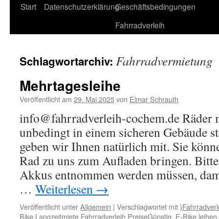
Start
Datenschutzerklärung
Geschäftsbedingungen
Fahrradverleih
Fahrradvermietung
Schlagwortarchiv:
Mehrtagesleihe
Veröffentlicht am
29. Mai 2025
von
Elmar Schrauth
info@fahrradverleih-cochem.de Räder 
unbedingt in einem sicheren Gebäude st
geben wir Ihnen natürlich mit. Sie könn
Rad zu uns zum Aufladen bringen. Bitte 
Akkus entnommen werden müssen, dami
…
Weiterlesen
→
Veröffentlicht unter
Allgemein
|
Verschlagwortet mit
)Fahrradverl
Bike Langzeitmiete Fahrradverleih PreiseGünstig
,
E-Bike leihen