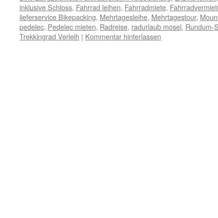
inklusive Schloss
,
Fahrrad leihen
,
Fahrradmiete
,
Fahrradvermie
lieferservice Bikepacking
,
Mehrtagesleihe
,
Mehrtagestour
,
Mount
pedelec
,
Pedelec mieten
,
Radreise
,
radurlaub mosel
,
Rundum-S
Trekkingrad Verleih
|
Kommentar hinterlassen