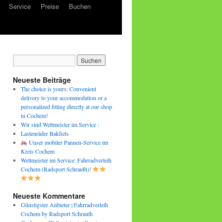
Service
Preise
Buchen
Neueste Beiträge
The choice is yours: Convenient
delivery to your accommodation or a
personalized fitting directly at our shop
in Cochem!
Wir sind Weltmeister im Service :
Lastenräder Bakfiets
Unser mobiler Pannen-Service im
Kreis Cochem
Weltmeister im Service: Fahrradverleih
Cochem (Radsport Schrauth)!
Neueste Kommentare
Günstigster Anbieter | Fahrradverleih
Cochem by Radsport Schrauth