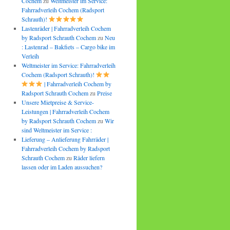
Cochem
zu
Weltmeister im Service:
Fahrradverleih Cochem (Radsport
Schrauth)!
Lastenräder | Fahrradverleih Cochem
by Radsport Schrauth Cochem
zu
Neu
: Lastenrad – Bakfiets – Cargo bike im
Verleih
Weltmeister im Service: Fahrradverleih
Cochem (Radsport Schrauth)!
| Fahrradverleih Cochem by
Radsport Schrauth Cochem
zu
Preise
Unsere Mietpreise & Service-
Leistungen | Fahrradverleih Cochem
by Radsport Schrauth Cochem
zu
Wir
sind Weltmeister im Service :
Lieferung – Anlieferung Fahrräder |
Fahrradverleih Cochem by Radsport
Schrauth Cochem
zu
Räder liefern
lassen oder im Laden aussuchen?