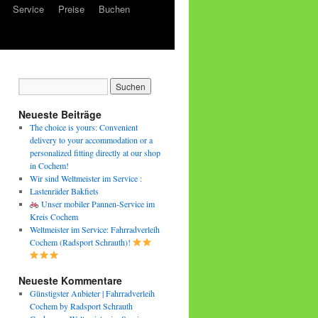
Service
Preise
Buchen
Neueste Beiträge
The choice is yours: Convenient
delivery to your accommodation or a
personalized fitting directly at our shop
in Cochem!
Wir sind Weltmeister im Service :
Lastenräder Bakfiets
Unser mobiler Pannen-Service im
Kreis Cochem
Weltmeister im Service: Fahrradverleih
Cochem (Radsport Schrauth)!
Neueste Kommentare
Günstigster Anbieter | Fahrradverleih
Cochem by Radsport Schrauth