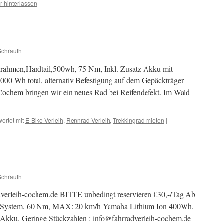
 hinterlassen
Schrauth
urahmen,Hardtail,500wh, 75 Nm, Inkl. Zusatz Akku mit
000 Wh total, alternativ Befestigung auf dem Gepäckträger.
Cochem bringen wir ein neues Rad bei Reifendefekt. Im Wald
ortet mit
E-Bike Verleih
,
Rennrad Verleih
,
Trekkingrad mieten
|
c
Schrauth
dverleih-cochem.de BITTE unbedingt reservieren €30,-/Tag Ab
System, 60 Nm, MAX: 20 km/h Yamaha Lithium Ion 400Wh.
kku. Geringe Stückzahlen : info@fahrradverleih-cochem.de