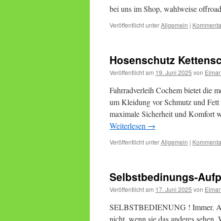
bei uns im Shop, wahlweise offro
Veröffentlicht unter
Allgemein
|
Kommentar
Hosenschutz Kettens
Veröffentlicht am
19. Juni 2025
von
Elmar
Fahrradverleih Cochem bietet die me
um Kleidung vor Schmutz und Fett 
maximale Sicherheit und Komfort w
Weiterlesen
→
Veröffentlicht unter
Allgemein
|
Kommentar
Selbstbedinungs-Aufpu
Veröffentlicht am
17. Juni 2025
von
Elmar
SELBSTBEDIENUNG ! Immer. Aus H
nicht, wenn sie das anderes sehen.