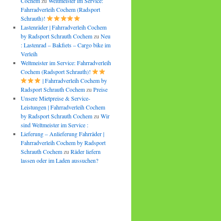
Cochem
zu
Weltmeister im Service:
Fahrradverleih Cochem (Radsport
Schrauth)!
Lastenräder | Fahrradverleih Cochem
by Radsport Schrauth Cochem
zu
Neu
: Lastenrad – Bakfiets – Cargo bike im
Verleih
Weltmeister im Service: Fahrradverleih
Cochem (Radsport Schrauth)!
| Fahrradverleih Cochem by
Radsport Schrauth Cochem
zu
Preise
Unsere Mietpreise & Service-
Leistungen | Fahrradverleih Cochem
by Radsport Schrauth Cochem
zu
Wir
sind Weltmeister im Service :
Lieferung – Anlieferung Fahrräder |
Fahrradverleih Cochem by Radsport
Schrauth Cochem
zu
Räder liefern
lassen oder im Laden aussuchen?