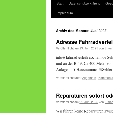
Start
Datenschutzerklärung
Gesc
Impressum
Juni 2025
Archiv des Monats:
Adresse Fahrradverl
Veröffentlicht am
23. Juni 2025
von
Elmar
info@fahrradverleih-cochem.de Seh
und an der B 49. Ca 400 Meter vo
Anlagen│▼Hausnummer 3(Sehler 
Veröffentlicht unter
Allgemein
|
Kommentar
Reparaturen sofort od
Veröffentlicht am
21. Juni 2025
von
Elmar
Wir führen keine Reparaturen zwis