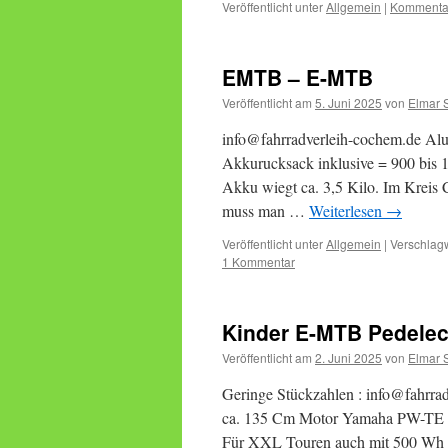
Veröffentlicht unter
Allgemein
|
Kommentar
EMTB – E-MTB
Veröffentlicht am
5. Juni 2025
von
Elmar 
info@fahrradverleih-cochem.de Al
Akkurucksack inklusive = 900 bis 1
Akku wiegt ca. 3,5 Kilo. Im Kreis 
muss man …
Weiterlesen
→
Veröffentlicht unter
Allgemein
|
Verschlagw
1 Kommentar
Kinder E-MTB Pedele
Veröffentlicht am
2. Juni 2025
von
Elmar 
Geringe Stückzahlen : info@fahrra
ca. 135 Cm Motor Yamaha PW-TE 
Für XXL Touren auch mit 500 Wh A