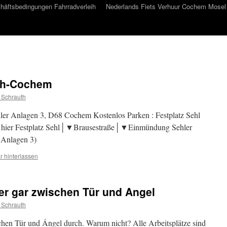
häftsbedingungen Fahrradverleih
Nederlands Fiets Verhuur Cochem Mosel
eih-Cochem
 Schrauth
ler Anlagen 3, D68 Cochem Kostenlos Parken : Festplatz Sehl
n hier Festplatz Sehl│▼Brausestraße│▼Einmündung Sehler
Anlagen 3)
 hinterlassen
er gar zwischen Tür und Angel
 Schrauth
chen Tür und Ángel durch. Warum nicht? Alle Arbeitsplätze sind