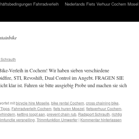
häftsbedingungen Fahrradverleih
Nederlands Fiets Verhuur Cochem Mosel
tainbike
 Schrauth
ike-Verleih in Cochem! Wir haben sieben verschiedene
pidfire, STI, Revoshift, Dual Control im Angebt. FRAGEN SIE
t klar ist. Fahren sie bitte ausgiebig Probe und machen sie sich
ortet mit
bicycle hire Moselle
,
bike rental Cochem
,
cross chaining bike
,
 Tipps
,
Fahrradverleih Cochem
,
fiets huren Moezel
,
fietsverhuur Cochem
,
erhindern
,
ketting loopt aan
,
prevent chain rub
,
Radsport Schrauth
,
richtig
rimfunctie versnelling
,
Trimmfunktion Umwerfer
|
Kommentar hinterlassen