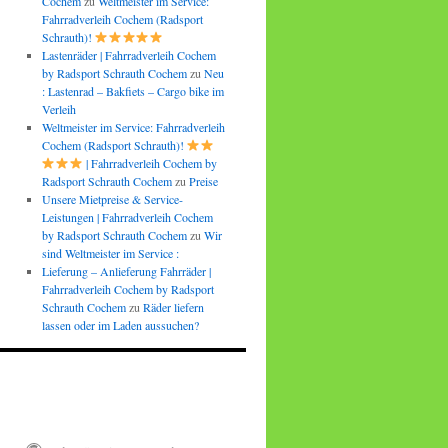
Cochem
zu
Weltmeister im Service:
Fahrradverleih Cochem (Radsport
Schrauth)!
Lastenräder | Fahrradverleih Cochem
by Radsport Schrauth Cochem
zu
Neu
: Lastenrad – Bakfiets – Cargo bike im
Verleih
Weltmeister im Service: Fahrradverleih
Cochem (Radsport Schrauth)!
| Fahrradverleih Cochem by
Radsport Schrauth Cochem
zu
Preise
Unsere Mietpreise & Service-
Leistungen | Fahrradverleih Cochem
by Radsport Schrauth Cochem
zu
Wir
sind Weltmeister im Service :
Lieferung – Anlieferung Fahrräder |
Fahrradverleih Cochem by Radsport
Schrauth Cochem
zu
Räder liefern
lassen oder im Laden aussuchen?