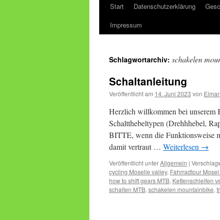
Start
Datenschutzerklärung
Gesc
Impressum
schakelen moun
Schlagwortarchiv:
Schaltanleitung
Veröffentlicht am
14. Juni 2023
von
Elmar
Herzlich willkommen bei unserem B
Schaltthebeltypen (Drehhhebel, Ra
BITTE, wenn die Funktionsweise nich
damit vertraut …
Weiterlesen
→
Veröffentlicht unter
Allgemein
|
Verschlagw
cycling Moselle valley
,
Fahrradtour Mosel
how to shift gears MTB
,
Kettenschleifen v
schalten MTB
,
schakelen mountainbike
,
t