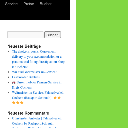
Service
Preise
Buchen
Neueste Beiträge
The choice is yours: Convenient
delivery to your accommodation or a
personalized fitting directly at our shop
in Cochem!
Wir sind Weltmeister im Service :
Lastenräder Bakfiets
Unser mobiler Pannen-Service im
Kreis Cochem
Weltmeister im Service: Fahrradverleih
Cochem (Radsport Schrauth)!
Neueste Kommentare
Günstigster Anbieter | Fahrradverleih
Cochem by Radsport Schrauth