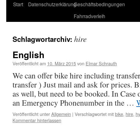
Start
Datenschutzerklärung
Geschäftsbedingungen
Fahrradverleih
hire
Schlagwortarchiv:
English
Veröffentlicht am
10. März 2015
von
Elmar Schrauth
We can offer bike hire including transfe
transfer ) Just mail and ask for prices. 
as well, but need to be booked. In Case
an Emergency Phonenumber in the …
W
Veröffentlicht unter
Allgemein
|
Verschlagwortet mit
bike
,
hire
,
hy
Kommentar hinterlassen